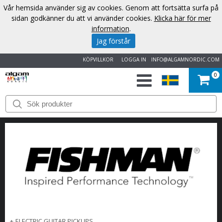
Vår hemsida använder sig av cookies. Genom att fortsätta surfa på
sidan godkänner du att vi använder cookies.
Klicka här för mer
information
.
Jag förstår
KÖPVILLKOR
LOGGA IN
INFO@ALGAMNORDIC.COM
0
START
VARUMÄRKEN
NYHETER
OM
OSS
KONTAKT
+
ELECTRIC GUITAR PICKUPS