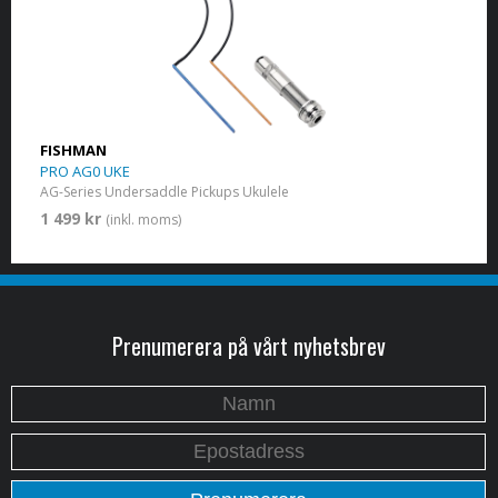
FISHMAN
PRO AG0 UKE
AG-Series Undersaddle Pickups Ukulele
1 499 kr
(inkl. moms)
Prenumerera på vårt nyhetsbrev