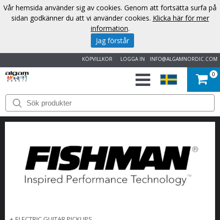
Vår hemsida använder sig av cookies. Genom att fortsätta surfa på
sidan godkänner du att vi använder cookies.
Klicka här för mer
information
.
Jag förstår
KÖPVILLKOR
LOGGA IN
INFO@ALGAMNORDIC.COM
0
START
VARUMÄRKEN
NYHETER
OM
OSS
KONTAKT
+
ELECTRIC GUITAR PICKUPS