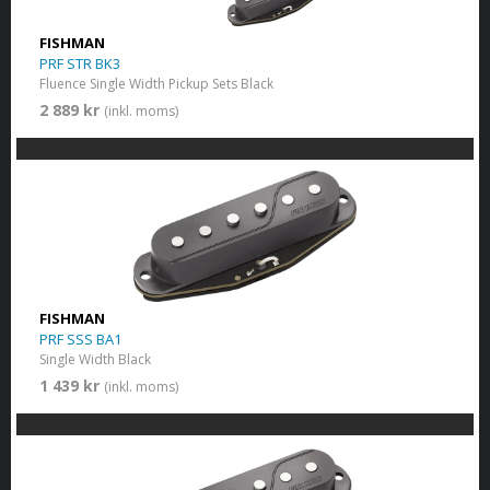
FISHMAN
PRF STR BK3
Fluence Single Width Pickup Sets Black
2 889 kr
(inkl. moms)
FISHMAN
PRF SSS BA1
Single Width Black
1 439 kr
(inkl. moms)