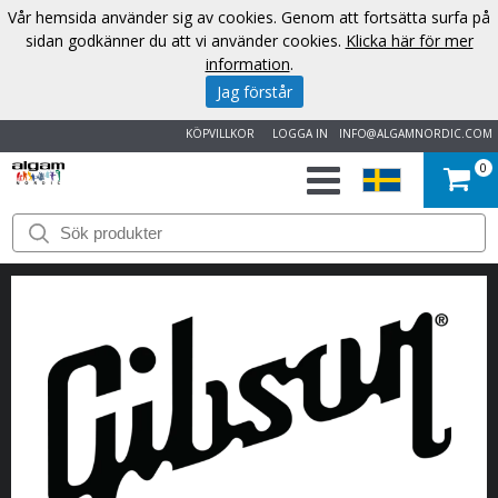
Vår hemsida använder sig av cookies. Genom att fortsätta surfa på
sidan godkänner du att vi använder cookies.
Klicka här för mer
information
.
Jag förstår
KÖPVILLKOR
LOGGA IN
INFO@ALGAMNORDIC.COM
0
START
VARUMÄRKEN
NYHETER
OM
OSS
KONTAKT