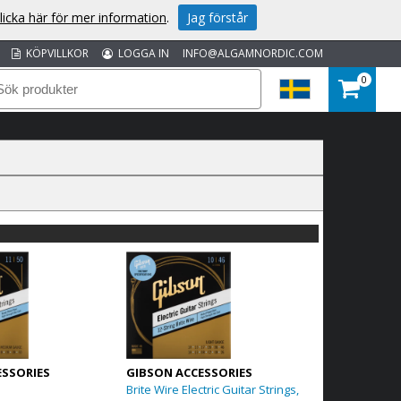
licka här för mer information
.
Jag förstår
KÖPVILLKOR
LOGGA IN
INFO@ALGAMNORDIC.COM
0
ESSORIES
GIBSON ACCESSORIES
Brite Wire Electric Guitar Strings,