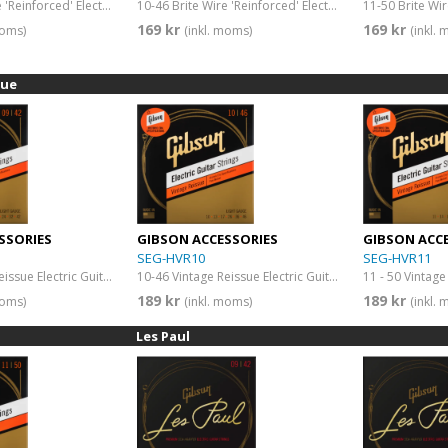
09-42 Brite Wire 'Reinforced' Electric Guitar Strings Ultra-Light
10-46 Brite Wire 'Reinforced' Electric Guitar Strings Light
169 kr
169 kr
moms)
(inkl. moms)
(inkl.
sue
SSORIES
GIBSON ACCESSORIES
GIBSON ACC
SEG-HVR10
SEG-HVR11
09-42 Vintage Reissue Electric Guitar Strings Ultra-Light
10-46 Vintage Reissue Electric Guitar Strings Light
189 kr
189 kr
moms)
(inkl. moms)
(inkl.
Les Paul