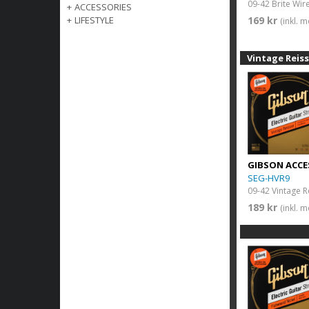
+
ACCESSORIES
169 kr
+
LIFESTYLE
(inkl. 
Vintage Reis
GIBSON ACCE
SEG-HVR9
189 kr
(inkl. 