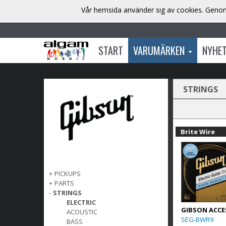
Vår hemsida använder sig av cookies. Genom 
START
VARUMÄRKEN
NYHE
STRINGS
Brite Wire
+
PICKUPS
+
PARTS
-
STRINGS
ELECTRIC
GIBSON ACCE
ACOUSTIC
SEG-BWR9
BASS