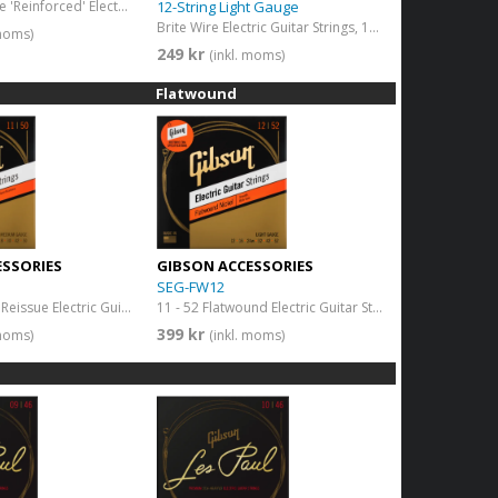
11-50 Brite Wire 'Reinforced' Electric Guitar Strings Medium
12-String Light Gauge
Brite Wire Electric Guitar Strings, 12-String Light Gauge
 moms)
249 kr
(inkl. moms)
Flatwound
ESSORIES
GIBSON ACCESSORIES
SEG-FW12
11 - 50 Vintage Reissue Electric Guitar Strings Medium
11 - 52 Flatwound Electric Guitar Strings Light
399 kr
 moms)
(inkl. moms)