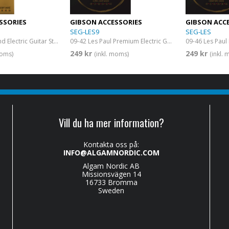
SSORIES
GIBSON ACCESSORIES
GIBSON ACC
SEG-LES9
SEG-LES
11 - 55 Flatwound Electric Guitar Strings Ultra-Light
09-42 Les Paul Premium Electric Guitar Strings Ultra-Light
249 kr
249 kr
moms)
(inkl. moms)
(inkl.
Vill du ha mer information?
Kontakta oss på:
INFO@ALGAMNORDIC.COM
Algam Nordic AB
Missionsvägen 14
16733 Bromma
Sweden