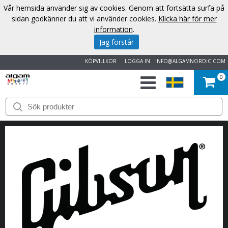
Vår hemsida använder sig av cookies. Genom att fortsätta surfa på
sidan godkänner du att vi använder cookies.
Klicka här för mer
information
.
Jag förstår
KÖPVILLKOR
LOGGA IN
INFO@ALGAMNORDIC.COM
0
START
VARUMÄRKEN
NYHETER
OM
OSS
KONTAKT