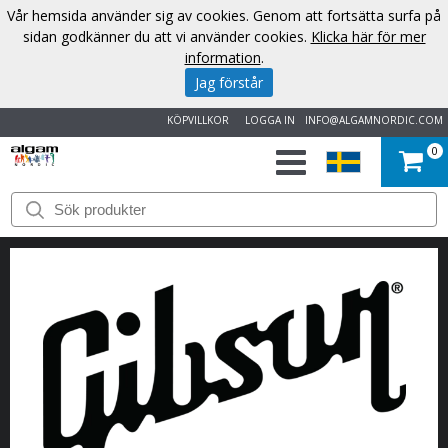
Vår hemsida använder sig av cookies. Genom att fortsätta surfa på
sidan godkänner du att vi använder cookies.
Klicka här för mer
information
.
Jag förstår
KÖPVILLKOR
LOGGA IN
INFO@ALGAMNORDIC.COM
0
START
VARUMÄRKEN
NYHETER
OM
OSS
KONTAKT