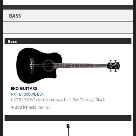
BASS
Bass
EKO GUITARS
NXT B100CWE BLK
NXT B100CWE electro cutaway bass See Through Black
4 299 kr
(inkl. moms)