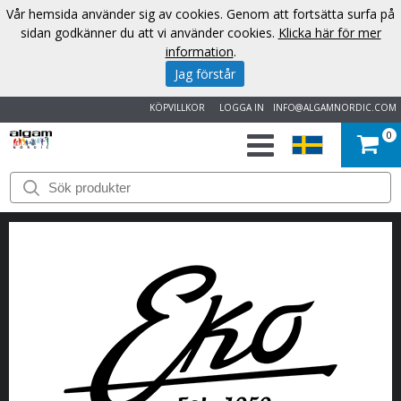
Vår hemsida använder sig av cookies. Genom att fortsätta surfa på
sidan godkänner du att vi använder cookies.
Klicka här för mer
information
.
Jag förstår
KÖPVILLKOR
LOGGA IN
INFO@ALGAMNORDIC.COM
0
START
VARUMÄRKEN
NYHETER
OM
OSS
KONTAKT