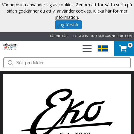
Vår hemsida använder sig av cookies. Genom att fortsätta surfa på
sidan godkänner du att vi använder cookies.
Klicka här för mer
information
.
Jag förstår
KÖPVILLKOR
LOGGA IN
INFO@ALGAMNORDIC.COM
0
START
VARUMÄRKEN
NYHETER
OM
OSS
KONTAKT