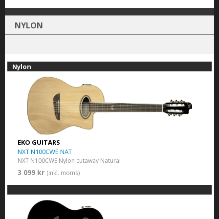
NYLON
Nylon
EKO GUITARS
NXT N100CWE NAT
NXT N100CWE Nylon cutaway Natural
3 099 kr
(inkl. moms)