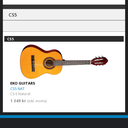
CS5
CS5
EKO GUITARS
CS5 NAT
CS-5 Natural
1 349 kr
(inkl. moms)