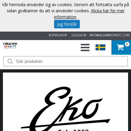
Vår hemsida använder sig av cookies. Genom att fortsätta surfa på
sidan godkänner du att vi använder cookies.
Klicka här för mer
information
.
Jag förstår
KÖPVILLKOR
LOGGA IN
INFO@ALGAMNORDIC.COM
0
START
VARUMÄRKEN
NYHETER
OM
OSS
KONTAKT