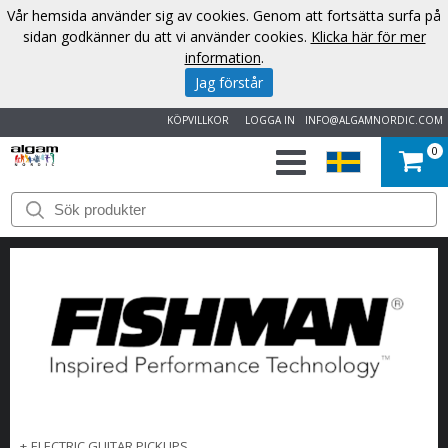
Vår hemsida använder sig av cookies. Genom att fortsätta surfa på
sidan godkänner du att vi använder cookies.
Klicka här för mer
information
.
Jag förstår
KÖPVILLKOR
LOGGA IN
INFO@ALGAMNORDIC.COM
0
START
VARUMÄRKEN
NYHETER
OM
OSS
KONTAKT
+
ELECTRIC GUITAR PICKUPS